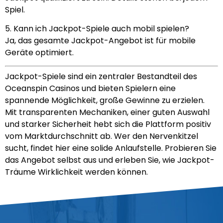
Spiel.
5. Kann ich Jackpot-Spiele auch mobil spielen?
Ja, das gesamte Jackpot-Angebot ist für mobile
Geräte optimiert.
Jackpot-Spiele sind ein zentraler Bestandteil des
Oceanspin Casinos und bieten Spielern eine
spannende Möglichkeit, große Gewinne zu erzielen.
Mit transparenten Mechaniken, einer guten Auswahl
und starker Sicherheit hebt sich die Plattform positiv
vom Marktdurchschnitt ab. Wer den Nervenkitzel
sucht, findet hier eine solide Anlaufstelle. Probieren Sie
das Angebot selbst aus und erleben Sie, wie Jackpot-
Träume Wirklichkeit werden können.