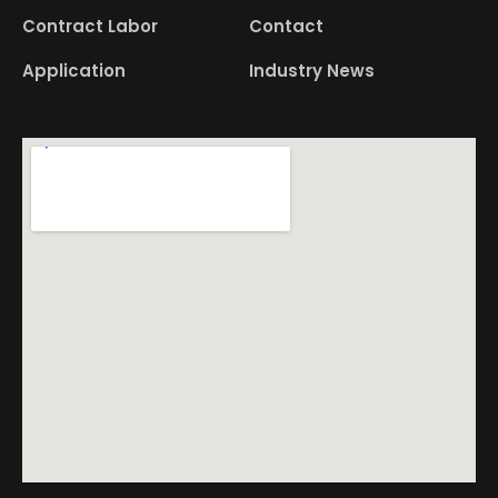
Contract Labor
Contact
Application
Industry News