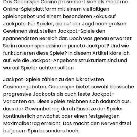
Das Oceanspin Casino präsentiert sich als moderne
Online-Spielplattform mit einem vielfältigen
Spielangebot und einem besonderen Fokus auf
Jackpots. Für Spieler, die auf der Jagd nach großen
Gewinnen sind, stellen Jackpot-Spiele den
spannendsten Bereich dar. Doch was genau erwartet
Sie im ocean spin casino in puncto Jackpot? Und wie
funktionieren diese Spiele? In diesem Artikel kläre ich
auf, wie die Jackpot-Angebote strukturiert sind und
worauf Spieler achten sollten.
Jackpot-Spiele zählen zu den lukrativsten
Casinoangeboten. Oceanspin bietet sowohl klassische
progressive Jackpots als auch feste Jackpot-
Varianten an. Diese Spiele zeichnen sich dadurch aus,
dass der Gewinnbetrag durch Einsätze der Spieler
kontinuierlich anwächst oder einen festgelegten
Maximalbetrag erreicht. Das macht den Nervenkitzel
bei jedem Spin besonders hoch.